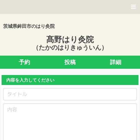
茨城県鉾田市のはり灸院
髙野はり灸院
（たかのはりきゅういん）
予約
投稿
詳細
内容を入力してください
タ
イ
ト
本
ル
文